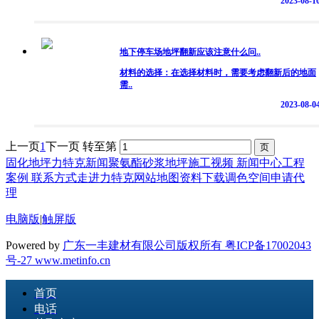
2023-08-1
地下停车场地坪翻新应该注意什么问..
材料的选择：在选择材料时，需要考虑翻新后的地面
需..
2023-08-0
上一页
1
下一页
转至第
固化地坪
力特克新闻
聚氨酯砂浆地坪
施工视频
新闻中心
工程
案例
联系方式
走进力特克
网站地图
资料下载
调色空间
申请代
理
电脑版
|
触屏版
Powered by
广东一丰建材有限公司版权所有 粤ICP备17002043
号-27
www.metinfo.cn
首页
电话