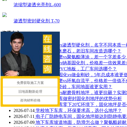
浓缩型渗透光亮剂L-600
渗透型密封硬化剂 T-70
资讯中心
2026-08-05
密封固化剂vs渗透型硬化剂，名字不同本质一
2026-08-04
固化地坪vs水磨石，老旧车间改造选哪个？
2026-07-30
聚氨酯超耐磨vs聚氨酯薄涂，差一个字差多少
2026-07-29
锂基固化剂vs钠基固化剂，价格差一倍效果差
2026-07-28
固化地坪vsPVC地板，工厂车间选哪个？
2026-07-27
新建地面做固化vs做金刚砂，5年总成本谁更
2026-07-25
聚氨酯超耐磨vs环氧自流平，价格差一倍值不
免费获取施工方案
2026-07-24
固化地坪vs瓷砖，车间地面谁更实用？
旧地面翻新处理
2026-07-22
密封固化剂vs耐磨骨料地坪，谁更抗砸？实测
2026-07-21
医院地下车库做密封固化剂地坪的优势分析
咨询材料价格
2026-07-20
冷冻冷藏仓库零下20℃环境下，固化地坪是否
2026-07-14
学校地下车库，环保要求高，选什么地坪？
2026-07-11
电子厂防静电车间，固化地坪能达到防静电要
2026-07-09
地下车库坡道地面，防滑怎么做？聚氨酯超耐