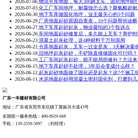
2026-07-06
物流仓库地面，每天300趟叉车，固化地坪能
2026-07-03
化工厂车间地坪，耐腐蚀怎么选？聚氨酯超耐
2026-06-30
地下车库做固化地坪，业主最关心的5个问题
2026-06-29
厂房地面起砂原因自查表，10个问题帮你诊断
2026-06-27
地下车库起砂起灰，物业最怕的3个投诉点
2026-06-26
车间地面起砂修复后，多久能上叉车？养护时
2026-06-23
混凝土起灰处理，这4种材料千万别混用
2026-06-22
仓库地面起灰，叉车一过全是灰，3天解决案
2026-06-18
旧地坪起灰起砂，不铲除直接做固化可行吗？
2026-06-16
工厂车间起灰起砂，能不能局部修补？方法来
2026-06-15
地下车库起砂不处理，3年后会变成什么样？
2026-06-12
起灰起砂地面做了固化还是起灰？这7个施工
2026-06-11
水泥地面起砂用混凝土密封固化剂，打磨到几
广东一丰建材有限公司
地址：
广东省东莞市东坑镇丁屋振兴大道43号
全国统一服务热线：400-8929-668
手机：139-2559-5097 （刘经理）