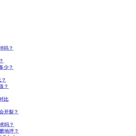
样吗？
？
多少？
低？
值？
对比
会开裂？
求吗？
磨地坪？