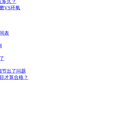
扛多久？
磨VS环氧
间表
例
了
细节出了问题
目才算合格？