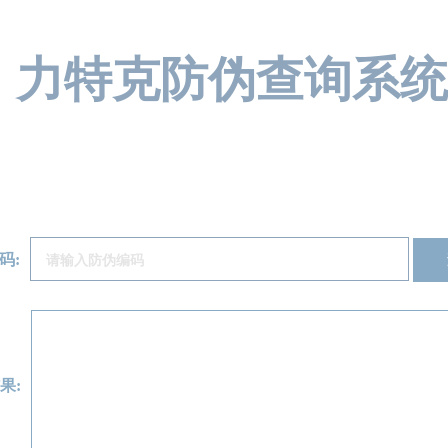
力特克防伪查询系统
码:
果: