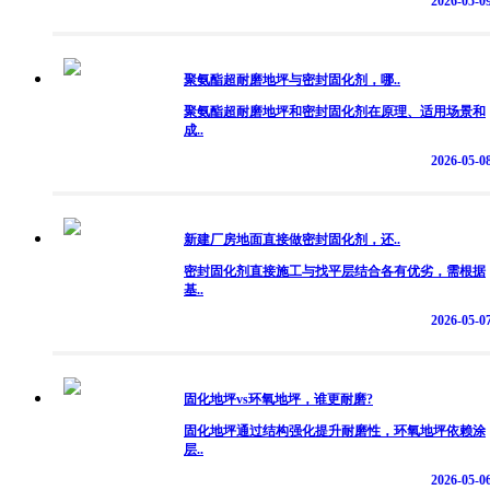
2026-05-0
聚氨酯超耐磨地坪与密封固化剂，哪..
聚氨酯超耐磨地坪和密封固化剂在原理、适用场景和
成..
2026-05-0
新建厂房地面直接做密封固化剂，还..
密封固化剂直接施工与找平层结合各有优劣，需根据
基..
2026-05-0
固化地坪vs环氧地坪，谁更耐磨?
固化地坪通过结构强化提升耐磨性，环氧地坪依赖涂
层..
2026-05-0