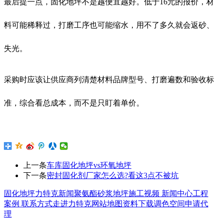
最后提一点，固化地坪不是越便宜越好。低于16元的报价，材
料可能稀释过，打磨工序也可能缩水，用不了多久就会返砂、
失光。
采购时应该让供应商列清楚材料品牌型号、打磨遍数和验收标
准，综合看总成本，而不是只盯着单价。
上一条
车库固化地坪vs环氧地坪
下一条
密封固化剂厂家怎么选?看这3点不被坑
固化地坪
力特克新闻
聚氨酯砂浆地坪
施工视频
新闻中心
工程
案例
联系方式
走进力特克
网站地图
资料下载
调色空间
申请代
理