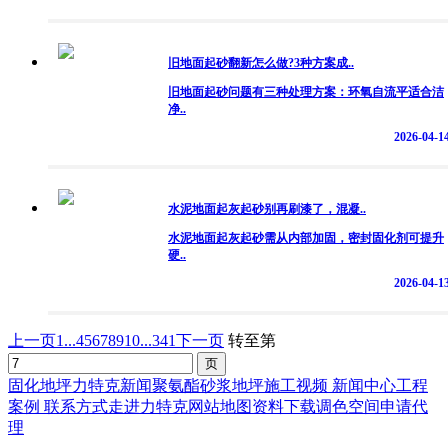
旧地面起砂翻新怎么做?3种方案成..
旧地面起砂问题有三种处理方案：环氧自流平适合洁
净..
2026-04-1
水泥地面起灰起砂别再刷漆了，混凝..
水泥地面起灰起砂需从内部加固，密封固化剂可提升
硬..
2026-04-1
上一页
1...
4
5
6
7
8
9
10
...341
下一页
转至第
固化地坪
力特克新闻
聚氨酯砂浆地坪
施工视频
新闻中心
工程
案例
联系方式
走进力特克
网站地图
资料下载
调色空间
申请代
理